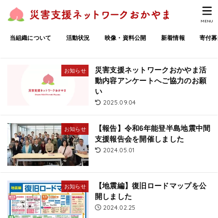
MENU
当組織について
活動状況
映像・資料公開
新着情報
寄付募
災害支援ネットワークおかやま活
お知らせ
動内容アンケートへご協力のお願
い
2025.09.04
【報告】令和6年能登半島地震中間
お知らせ
支援報告会を開催しました
2024.05.01
【地震編】復旧ロードマップを公
お知らせ
開しました
2024.02.25